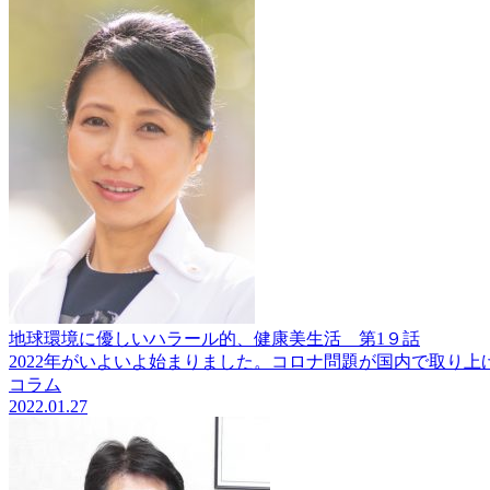
地球環境に優しいハラール的、健康美生活 第1９話
2022年がいよいよ始まりました。コロナ問題が国内で取り上
コラム
2022.01.27