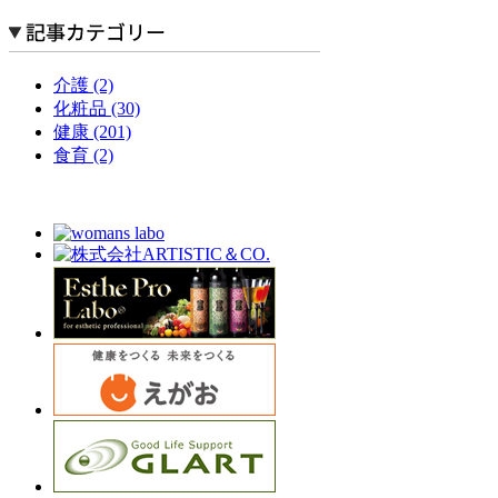
介護 (2)
化粧品 (30)
健康 (201)
食育 (2)