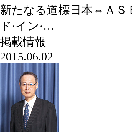
新たなる道標日本⇔ＡＳ
ド·イン·…
掲載情報
2015.06.02